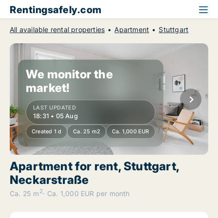
Rentingsafely.com
All available rental properties
Apartment
Stuttgart
We monitor the
market!
LAST UPDATED
18:31 • 05 Aug
Created 1 d
Ca. 25 m2
Ca. 1,000 EUR
Apartment for rent, Stuttgart,
Neckarstraße
2
Ca. 25 m
Ca. 1,000 EUR per month