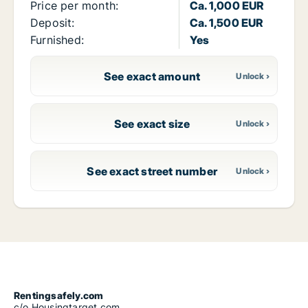
Price per month:
Ca. 1,000 EUR
Deposit:
Ca. 1,500 EUR
Furnished:
Yes
See exact amount
See exact size
See exact street number
Rentingsafely.com
c/o Housingtarget.com