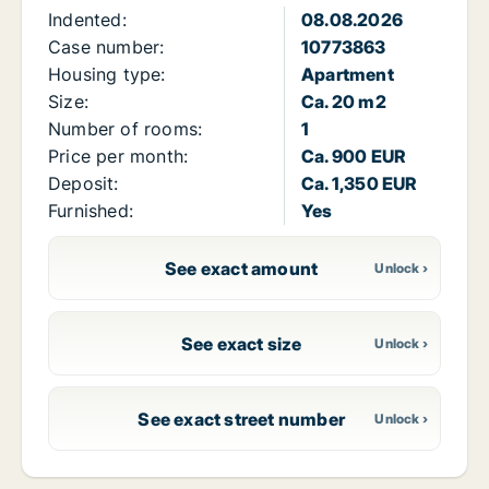
Indented:
08.08.2026
Case number:
10773863
Housing type:
Apartment
Size:
Ca. 20 m2
Number of rooms:
1
Price per month:
Ca. 900 EUR
Deposit:
Ca. 1,350 EUR
Furnished:
Yes
See exact amount
See exact size
See exact street number