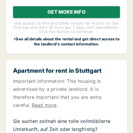
GET MORE INFO
Get access to this and other rentals for 4 Euro for the
first day and then 35 Euro per 7 days until cancellation.
Click the button to continue.
⚡See all details about the rental and get direct access to
the landlord's contact information.
Apartment for rent in Stuttgart
Important information: This housing is
advertised by a private landlord. It is
therefore important that you are extra
careful.
Read more
.
Sie suchen zeitnah eine tolle vollmöblierte
Unterkunft, auf Zeit oder langfristig?