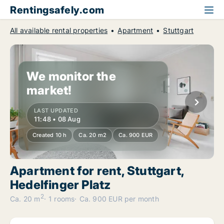
Rentingsafely.com
All available rental properties
Apartment
Stuttgart
We monitor the
market!
LAST UPDATED
11:48 • 08 Aug
Created 10 h
Ca. 20 m2
Ca. 900 EUR
Apartment for rent, Stuttgart,
Hedelfinger Platz
2
Ca. 20 m
1 rooms
Ca. 900 EUR per month